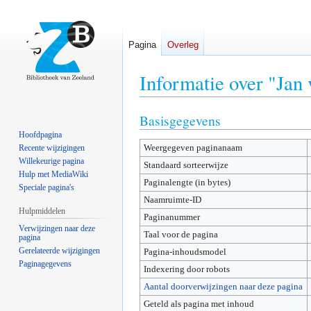
Pagina
Overleg
Informatie over "Jan 
Basisgegevens
Naar
Naar
navigatie
zoeken
Hoofdpagina
Weergegeven paginanaam
springen
springen
Recente wijzigingen
Willekeurige pagina
Standaard sorteerwijze
Hulp met MediaWiki
Paginalengte (in bytes)
Speciale pagina's
Naamruimte-ID
Hulpmiddelen
Paginanummer
Verwijzingen naar deze
Taal voor de pagina
pagina
Gerelateerde wijzigingen
Pagina-inhoudsmodel
Paginagegevens
Indexering door robots
Aantal doorverwijzingen naar deze pagina
Geteld als pagina met inhoud