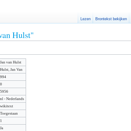
Lezen
Brontekst bekijken
van Hulst"
Jan van Hulst
Hulst, Jan Van
994
0
5956
nl - Nederlands
wikitext
Toegestaan
1
Ja