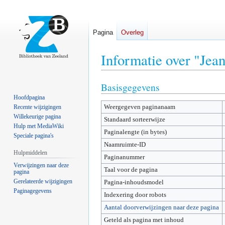
Pagina
Overleg
Informatie over "Jea
Basisgegevens
Naar
Naar
navigatie
zoeken
Hoofdpagina
Weergegeven paginanaam
springen
springen
Recente wijzigingen
Willekeurige pagina
Standaard sorteerwijze
Hulp met MediaWiki
Paginalengte (in bytes)
Speciale pagina's
Naamruimte-ID
Hulpmiddelen
Paginanummer
Verwijzingen naar deze
Taal voor de pagina
pagina
Gerelateerde wijzigingen
Pagina-inhoudsmodel
Paginagegevens
Indexering door robots
Aantal doorverwijzingen naar deze pagina
Geteld als pagina met inhoud