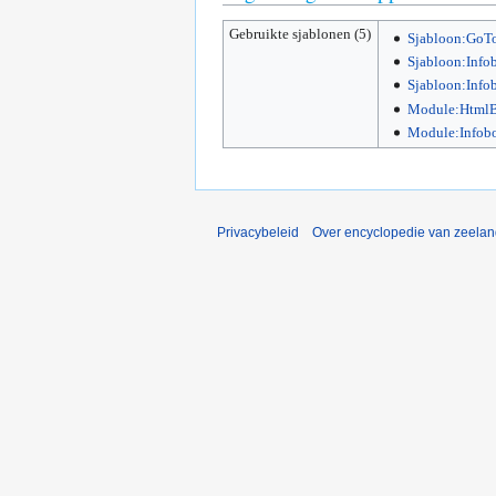
Gebruikte sjablonen (5)
Sjabloon:GoTo
Sjabloon:Info
Sjabloon:Info
Module:HtmlB
Module:Infob
Privacybeleid
Over encyclopedie van zeela