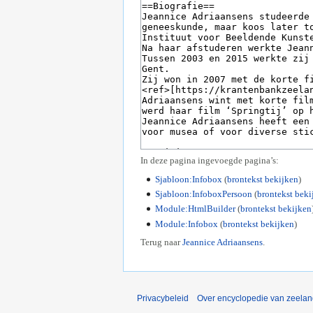
In deze pagina ingevoegde pagina’s:
Sjabloon:Infobox
(
brontekst bekijken
)
Sjabloon:InfoboxPersoon
(
brontekst beki
Module:HtmlBuilder
(
brontekst bekijken
Module:Infobox
(
brontekst bekijken
)
Terug naar
Jeannice Adriaansens
.
Privacybeleid
Over encyclopedie van zeela