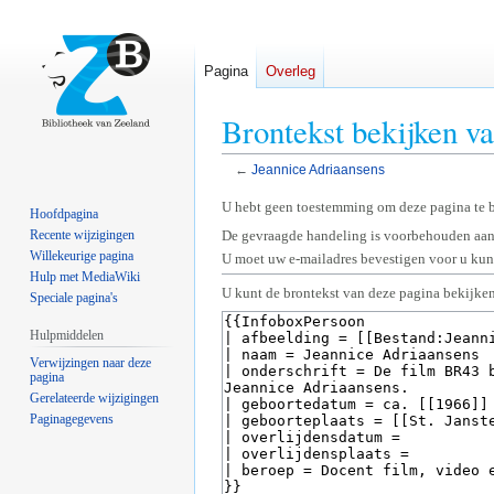
Pagina
Overleg
Brontekst bekijken v
←
Jeannice Adriaansens
Naar
Naar
U hebt geen toestemming om deze pagina te 
Hoofdpagina
navigatie
zoeken
Recente wijzigingen
De gevraagde handeling is voorbehouden aan
springen
springen
Willekeurige pagina
U moet uw e-mailadres bevestigen voor u kunt
Hulp met MediaWiki
U kunt de brontekst van deze pagina bekijken
Speciale pagina's
Hulpmiddelen
Verwijzingen naar deze
pagina
Gerelateerde wijzigingen
Paginagegevens