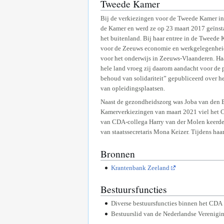
Tweede Kamer
Bij de verkiezingen voor de Tweede Kamer in
de Kamer en werd ze op 23 maart 2017 geïnsta
het buitenland. Bij haar entree in de Tweede
voor de Zeeuws economie en werkgelegenheid. 
voor het onderwijs in Zeeuws-Vlaanderen. Haar
hele land vroeg zij daarom aandacht voor de 
behoud van solidariteit” gepubliceerd over he
van opleidingsplaatsen.
Naast de gezondheidszorg was Joba van den Be
Kamerverkiezingen van maart 2021 viel het CD
van CDA-collega Harry van der Molen keerde 
van staatssecretaris Mona Keizer. Tijdens ha
Bronnen
Krantenbank Zeeland
Bestuursfuncties
Diverse bestuursfuncties binnen het CDA
Bestuurslid van de Nederlandse Verenigi