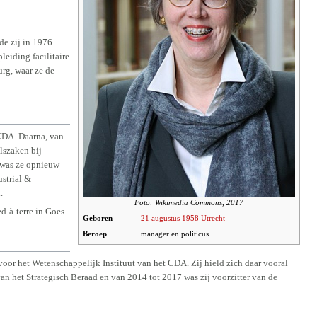
de zij in 1976
eiding facilitaire
rg, waar ze de
 CDA. Daarna, van
lszaken bij
 was ze opnieuw
strial &
.
Foto: Wikimedia Commons, 2017
d-à-terre in Goes.
Geboren
21 augustus
1958
Utrecht
Beroep
manager en politicus
voor het Wetenschappelijk Instituut van het CDA. Zij hield zich daar vooral
an het Strategisch Beraad en van 2014 tot 2017 was zij voorzitter van de