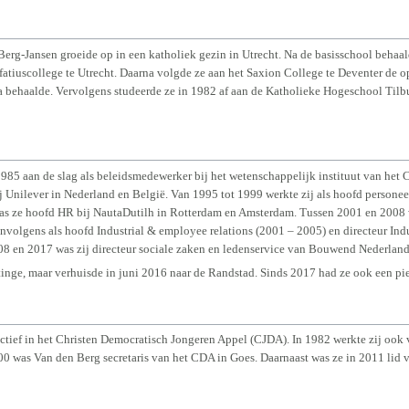
erg-Jansen groeide op in een katholiek gezin in Utrecht. Na de basisschool behaal
tiuscollege te Utrecht. Daarna volgde ze aan het Saxion College te Deventer de opl
a behaalde. Vervolgens studeerde ze in 1982 af aan de Katholieke Hogeschool Tilbu
1985 aan de slag als beleidsmedewerker bij het wetenschappelijk instituut van het
ij Unilever in Nederland en België. Van 1995 tot 1999 werkte zij als hoofd personee
as ze hoofd HR bij NautaDutilh in Rotterdam en Amsterdam. Tussen 2001 en 2008
nvolgens als hoofd Industrial & employee relations (2001 – 2005) en directeur Indu
08 en 2017 was zij directeur sociale zaken en ledenservice van Bouwend Nederland
inge, maar verhuisde in juni 2016 naar de Randstad. Sinds 2017 had ze ook een pie
ctief in het Christen Democratisch Jongeren Appel (CJDA). In 1982 werkte zij ook 
00 was Van den Berg secretaris van het CDA in Goes. Daarnaast was ze in 2011 lid v