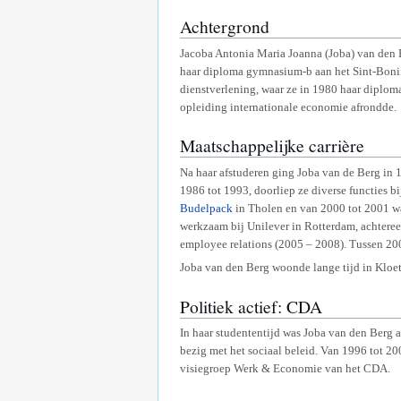
Achtergrond
Jacoba Antonia Maria Joanna (Joba) van den B
haar diploma gymnasium-b aan het Sint-Bonifa
dienstverlening, waar ze in 1980 haar diplom
opleiding internationale economie afrondde.
Maatschappelijke carrière
Na haar afstuderen ging Joba van de Berg in 
1986 tot 1993, doorliep ze diverse functies b
Budelpack
in Tholen en van 2000 tot 2001 w
werkzaam bij Unilever in Rotterdam, achteree
employee relations (2005 – 2008). Tussen 20
Joba van den Berg woonde lange tijd in Kloet
Politiek actief: CDA
In haar studententijd was Joba van den Berg a
bezig met het sociaal beleid. Van 1996 tot 20
visiegroep Werk & Economie van het CDA.