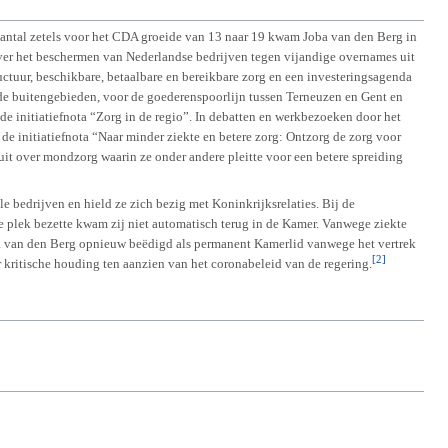
aantal zetels voor het CDA groeide van 13 naar 19 kwam Joba van den Berg in
over het beschermen van Nederlandse bedrijven tegen vijandige overnames uit
ctuur, beschikbare, betaalbare en bereikbare zorg en een investeringsagenda
de buitengebieden, voor de goederenspoorlijn tussen Terneuzen en Gent en
de initiatiefnota “Zorg in de regio”. In debatten en werkbezoeken door het
 de initiatiefnota “Naar minder ziekte en betere zorg: Ontzorg de zorg voor
 uit over mondzorg waarin ze onder andere pleitte voor een betere spreiding
bedrijven en hield ze zich bezig met Koninkrijksrelaties. Bij de
 plek bezette kwam zij niet automatisch terug in de Kamer. Vanwege ziekte
ba van den Berg opnieuw beëdigd als permanent Kamerlid vanwege het vertrek
[2]
 kritische houding ten aanzien van het coronabeleid van de regering.