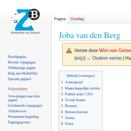
Pagina
Overleg
Joba van den Berg
Versie door
Wim van Gorse
Hoofdpagina
(
wijz
)
← Oudere versie
| Hu
Recente wijzigingen
Willekeurige pagina
Naar
Naar
Hulp met MediaWiki
Inhoud
Speciale pagina's
navigatie
zoeken
1
Achtergrond
springen
springen
2
Maatschappelijke carrière
Hulpmiddelen
3
Politiek actief: CDA
Verwijzingen naar deze
pagina
4
Tweede Kamer
Gerelateerde wijzigingen
5
Bronnen
Afdrukversie
6
Bestuursfuncties
Permanente koppeling
7
Auteur
Paginagegevens
8
Noten