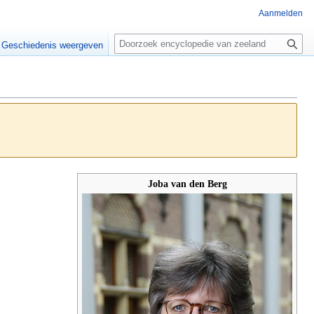
Aanmelden
Z
o
Geschiedenis weergeven
e
k
e
n
Joba van den Berg