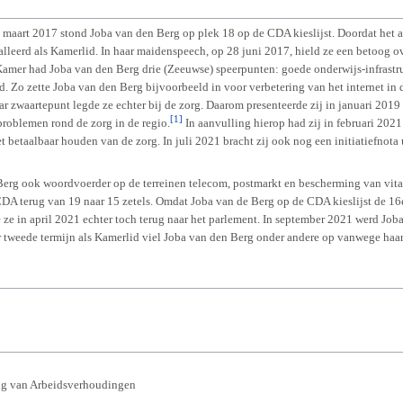
 maart 2017 stond Joba van den Berg op plek 18 op de CDA kieslijst. Doordat het 
lleerd als Kamerlid. In haar maidenspeech, op 28 juni 2017, hield ze een betoog 
 Kamer had Joba van den Berg drie (Zeeuwse) speerpunten: goede onderwijs-infrastru
Zo zette Joba van den Berg bijvoorbeeld in voor verbetering van het internet in 
 zwaartepunt legde ze echter bij de zorg. Daarom presenteerde zij in januari 2019 
[1]
problemen rond de zorg in de regio.
In aanvulling hierop had zij in februari 2021
t betaalbaar houden van de zorg. In juli 2021 bracht zij ook nog een initiatiefnota
rg ook woordvoerder op de terreinen telecom, postmarkt en bescherming van vitale 
A terug van 19 naar 15 zetels. Omdat Joba van de Berg op de CDA kieslijst de 16e
ze in april 2021 echter toch terug naar het parlement. In september 2021 werd Jo
ar tweede termijn als Kamerlid viel Joba van den Berg onder andere op vanwege haar
ng van Arbeidsverhoudingen