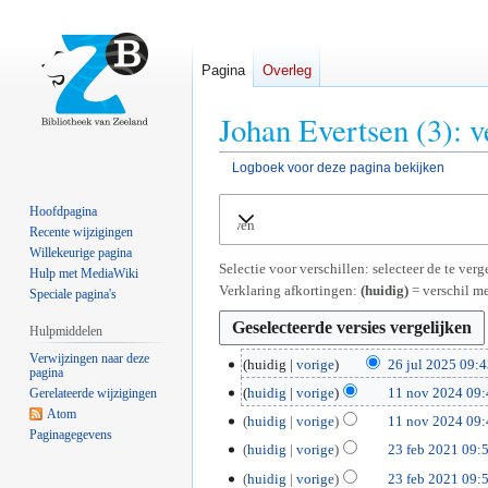
Pagina
Overleg
Johan Evertsen (3): v
Logboek voor deze pagina bekijken
Naar
Naar
Hoofdpagina
Uitvouwen
navigatie
zoeken
Recente wijzigingen
springen
springen
Willekeurige pagina
Selectie voor verschillen: selecteer de te ve
Hulp met MediaWiki
Verklaring afkortingen:
(huidig)
= verschil me
Speciale pagina's
Hulpmiddelen
Verwijzingen naar deze
2
huidig
vorige
26 jul 2025 09:
pagina
G
6
1
huidig
vorige
11 nov 2024 09:
Gerelateerde wijzigingen
e
j
G
Atom
1
huidig
vorige
11 nov 2024 09:
e
u
Paginagegevens
e
n
G
2
huidig
vorige
23 feb 2021 09:
n
l
e
o
e
G
3
b
2
huidig
vorige
23 feb 2021 09:
n
v
e