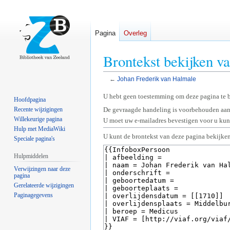
Pagina
Overleg
Brontekst bekijken v
←
Johan Frederik van Halmale
Naar
Naar
U hebt geen toestemming om deze pagina te 
Hoofdpagina
navigatie
zoeken
Recente wijzigingen
De gevraagde handeling is voorbehouden aan
springen
springen
Willekeurige pagina
U moet uw e-mailadres bevestigen voor u kunt
Hulp met MediaWiki
U kunt de brontekst van deze pagina bekijken
Speciale pagina's
Hulpmiddelen
Verwijzingen naar deze
pagina
Gerelateerde wijzigingen
Paginagegevens