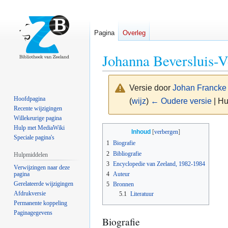
Pagina
Overleg
Johanna Beversluis-V
Versie door
Johan Francke
Hoofdpagina
(
wijz
)
← Oudere versie
| Hu
Recente wijzigingen
Willekeurige pagina
Naar
Naar
Hulp met MediaWiki
Inhoud
Speciale pagina's
navigatie
zoeken
1
Biografie
springen
springen
2
Bibliografie
Hulpmiddelen
3
Encyclopedie van Zeeland, 1982-1984
Verwijzingen naar deze
pagina
4
Auteur
Gerelateerde wijzigingen
5
Bronnen
Afdrukversie
5.1
Literatuur
Permanente koppeling
Paginagegevens
Biografie