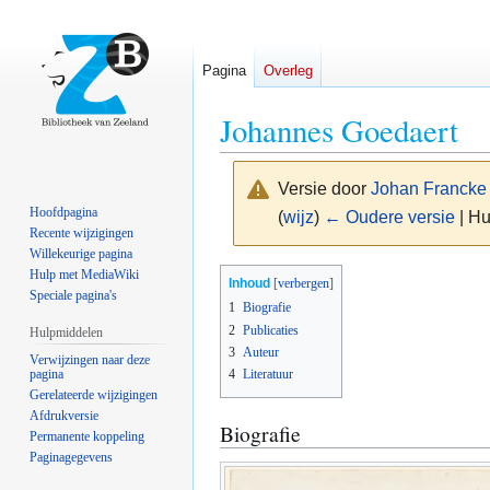
Pagina
Overleg
Johannes Goedaert
Versie door
Johan Francke
Hoofdpagina
(
wijz
)
← Oudere versie
| Hu
Recente wijzigingen
Willekeurige pagina
Naar
Naar
Hulp met MediaWiki
Inhoud
Speciale pagina's
navigatie
zoeken
1
Biografie
springen
springen
2
Publicaties
Hulpmiddelen
3
Auteur
Verwijzingen naar deze
pagina
4
Literatuur
Gerelateerde wijzigingen
Afdrukversie
Biografie
Permanente koppeling
Paginagegevens