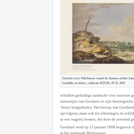
Gezicht over Walcheren vanaf de duinen achter kas
fotolitho in kleur, collectie KZGW, ZI II, 004
schilders geduldige aandacht voor insecten g
zienswijze van Goedaert en zijn theologische 
‘fenyn’(ongedierte). Van beroep was Goedaert 
opvolgers), maar ook (in tekeningen en schil
in een wagen), bomen, die door de zeewind g
Goedaert werd op 15 januari 1668 begraven i
in het stadspark Molenwater.