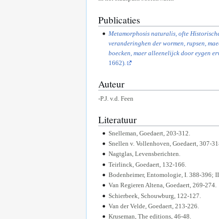
Publicaties
Metamorphosis naturalis, ofte Historisc
veranderinghen der wormen, rupsen, maede
boecken, maer alleenelijck door eygen er
1662).
Auteur
-P.J. v.d. Feen
Literatuur
Snelleman, Goedaert, 203-312.
Snellen v. Vollenhoven, Goedaert, 307-31
Nagtglas, Levensberichten.
Teirlinck, Goedaert, 132-166.
Bodenheimer, Entomologie, I. 388-396; II
Van Regieren Altena, Goedaert, 269-274.
Schierbeek, Schouwburg, 122-127.
Van der Velde, Goedaert, 213-226.
Kruseman, The editions, 46-48.