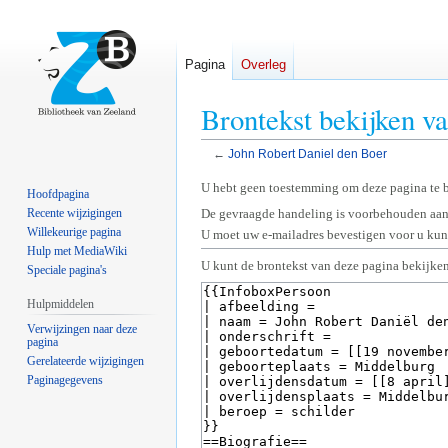
Pagina
Overleg
Brontekst bekijken v
←
John Robert Daniel den Boer
Naar
Naar
U hebt geen toestemming om deze pagina te 
Hoofdpagina
navigatie
zoeken
Recente wijzigingen
De gevraagde handeling is voorbehouden aan
springen
springen
Willekeurige pagina
U moet uw e-mailadres bevestigen voor u kunt
Hulp met MediaWiki
U kunt de brontekst van deze pagina bekijken
Speciale pagina's
Hulpmiddelen
Verwijzingen naar deze
pagina
Gerelateerde wijzigingen
Paginagegevens