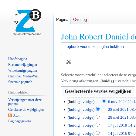
Pagina
Overleg
John Robert Daniel d
Logboek voor deze pagina bekijken
Naar
Naar
Hoofdpagina
Uitvouwen
navigatie
zoeken
Recente wijzigingen
springen
springen
Willekeurige pagina
Selectie voor verschillen: selecteer de te ve
Hulp met MediaWiki
Verklaring afkortingen:
(huidig)
= verschil me
Speciale pagina's
Hulpmiddelen
Verwijzingen naar deze
6
huidig
vorige
6 nov 2024 11:1
pagina
G
n
2
huidig
vorige
28 mei 2021 08:
Gerelateerde wijzigingen
e
o
G
Atom
8
huidig
vorige
28 mei 2021 08:
e
v
Paginagegevens
e
m
G
1
huidig
vorige
17 jul 2019 14:
n
2
e
e
e
G
7
b
0
1
huidig
vorige
14 jul 2016 07:
n
i
e