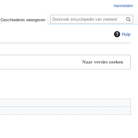
Aanmelden
Z
o
Geschiedenis weergeven
e
k
Hulp
e
n
Naar versies zoeken