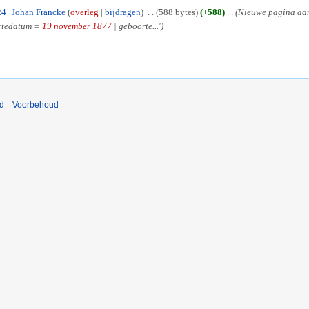
24
Johan Francke
overleg
bijdragen
588 bytes
+588
Nieuwe pagina aan
ortedatum =
19 november
1877
| geboorte...'
nd
Voorbehoud