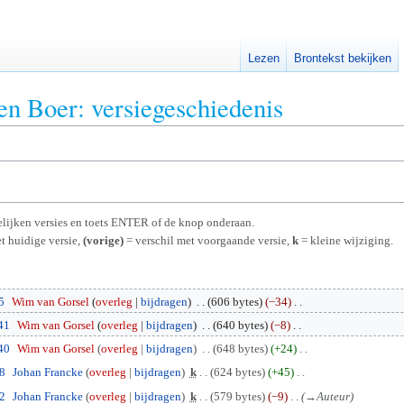
Lezen
Brontekst bekijken
en Boer: versiegeschiedenis
rgelijken versies en toets ENTER of de knop onderaan.
t huidige versie,
(vorige)
= verschil met voorgaande versie,
k
= kleine wijziging.
5
Wim van Gorsel
overleg
bijdragen
606 bytes
−34
41
Wim van Gorsel
overleg
bijdragen
640 bytes
−8
40
Wim van Gorsel
overleg
bijdragen
648 bytes
+24
28
Johan Francke
overleg
bijdragen
k
624 bytes
+45
02
Johan Francke
overleg
bijdragen
k
579 bytes
−9
→
Auteur