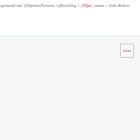
gemaakt met '{{InfoboxPersoon | afbeelding =
250px
| naam = John Robert