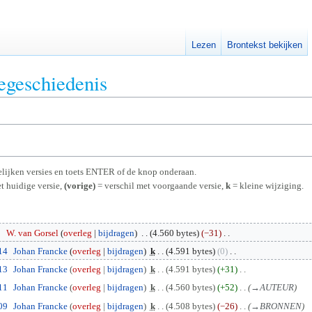
Lezen
Brontekst bekijken
iegeschiedenis
rgelijken versies en toets ENTER of de knop onderaan.
t huidige versie,
(vorige)
= verschil met voorgaande versie,
k
= kleine wijziging.
5
W. van Gorsel
overleg
bijdragen
4.560 bytes
−31
14
Johan Francke
overleg
bijdragen
k
4.591 bytes
0
13
Johan Francke
overleg
bijdragen
k
4.591 bytes
+31
11
Johan Francke
overleg
bijdragen
k
4.560 bytes
+52
→
AUTEUR
09
Johan Francke
overleg
bijdragen
k
4.508 bytes
−26
→
BRONNEN