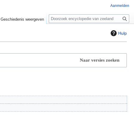
Aanmelden
Z
o
Geschiedenis weergeven
e
k
Hulp
e
n
Naar versies zoeken