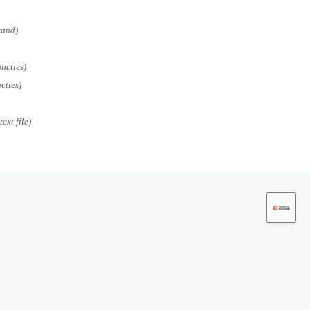
zand
ncties
cties
ext file