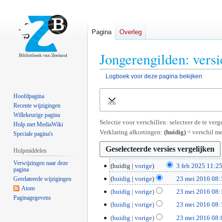
Pagina
Overleg
Jongerengilden: vers
Logboek voor deze pagina bekijken
Naar
Naar
Hoofdpagina
Uitvouwen
navigatie
zoeken
Recente wijzigingen
springen
springen
Willekeurige pagina
Selectie voor verschillen: selecteer de te ve
Hulp met MediaWiki
Verklaring afkortingen:
(huidig)
= verschil me
Speciale pagina's
Hulpmiddelen
Verwijzingen naar deze
3
huidig
vorige
3 feb 2025 11:2
pagina
G
f
2
huidig
vorige
23 mei 2016 08:
Gerelateerde wijzigingen
e
e
G
Atom
3
huidig
vorige
23 mei 2016 08:
e
b
Paginagegevens
e
m
G
huidig
vorige
23 mei 2016 08:
n
2
e
e
e
b
0
huidig
vorige
23 mei 2016 08:
n
i
e