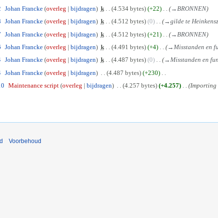
2
Johan Francke
overleg
bijdragen
k
4.534 bytes
+22
→
BRONNEN
8
Johan Francke
overleg
bijdragen
k
4.512 bytes
0
→
gilde te Heinkens
7
Johan Francke
overleg
bijdragen
k
4.512 bytes
+21
→
BRONNEN
6
Johan Francke
overleg
bijdragen
k
4.491 bytes
+4
→
Misstanden en fu
4
Johan Francke
overleg
bijdragen
k
4.487 bytes
0
→
Misstanden en fun
4
Johan Francke
overleg
bijdragen
4.487 bytes
+230
10
Maintenance script
overleg
bijdragen
4.257 bytes
+4.257
Importing t
nd
Voorbehoud