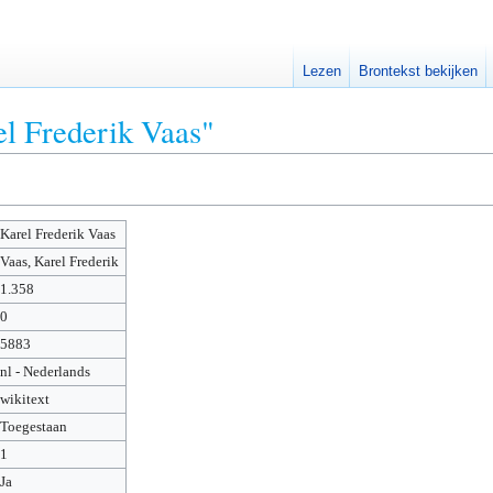
Lezen
Brontekst bekijken
el Frederik Vaas"
Karel Frederik Vaas
Vaas, Karel Frederik
1.358
0
5883
nl - Nederlands
wikitext
Toegestaan
1
Ja