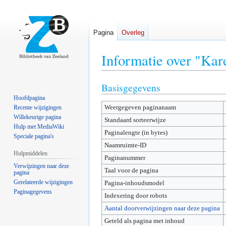
Pagina
Overleg
Informatie over "Kar
Basisgegevens
Naar
Naar
navigatie
zoeken
Hoofdpagina
Weergegeven paginanaam
springen
springen
Recente wijzigingen
Willekeurige pagina
Standaard sorteerwijze
Hulp met MediaWiki
Paginalengte (in bytes)
Speciale pagina's
Naamruimte-ID
Hulpmiddelen
Paginanummer
Verwijzingen naar deze
Taal voor de pagina
pagina
Gerelateerde wijzigingen
Pagina-inhoudsmodel
Paginagegevens
Indexering door robots
Aantal doorverwijzingen naar deze pagina
Geteld als pagina met inhoud