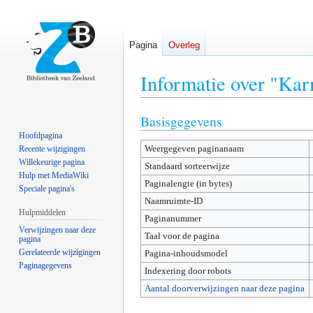
Pagina
Overleg
Informatie over "Kar
Basisgegevens
Naar
Naar
navigatie
zoeken
Hoofdpagina
Weergegeven paginanaam
springen
springen
Recente wijzigingen
Willekeurige pagina
Standaard sorteerwijze
Hulp met MediaWiki
Paginalengte (in bytes)
Speciale pagina's
Naamruimte-ID
Hulpmiddelen
Paginanummer
Verwijzingen naar deze
Taal voor de pagina
pagina
Gerelateerde wijzigingen
Pagina-inhoudsmodel
Paginagegevens
Indexering door robots
Aantal doorverwijzingen naar deze pagina