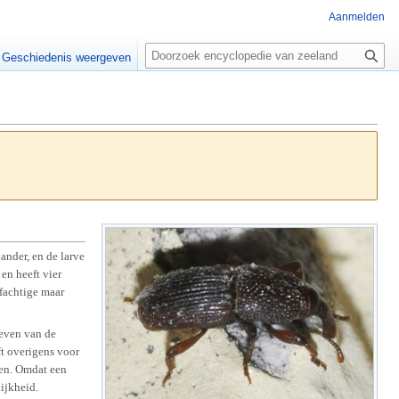
Aanmelden
Z
o
Geschiedenis weergeven
e
k
e
n
ander, en de larve
en heeft vier
rfachtige maar
leven van de
ft overigens voor
iden. Omdat een
ijkheid.