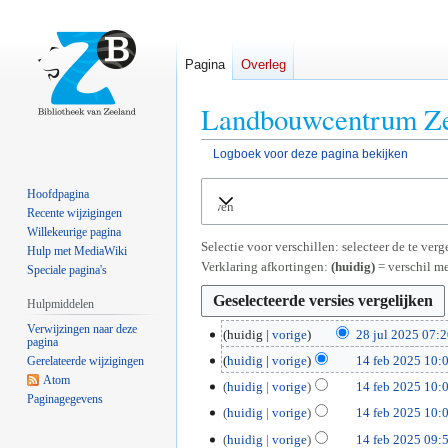
Pagina
Overleg
Landbouwcentrum Zee
Logboek voor deze pagina bekijken
Naar
Naar
Hoofdpagina
Uitvouwen
navigatie
zoeken
Recente wijzigingen
springen
springen
Willekeurige pagina
Selectie voor verschillen: selecteer de te ve
Hulp met MediaWiki
Verklaring afkortingen:
(huidig)
= verschil me
Speciale pagina's
Hulpmiddelen
Verwijzingen naar deze
2
huidig
vorige
28 jul 2025 07:
pagina
G
8
1
huidig
vorige
14 feb 2025 10:
Gerelateerde wijzigingen
e
j
G
Atom
4
huidig
vorige
14 feb 2025 10:
e
u
Paginagegevens
e
f
G
huidig
vorige
14 feb 2025 10:
n
l
e
e
e
G
b
2
huidig
vorige
14 feb 2025 09:
n
b
e