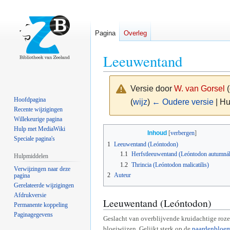
Pagina
Overleg
Leeuwentand
Versie door
W. van Gorsel
(
Hoofdpagina
(
wijz
)
← Oudere versie
| Hu
Recente wijzigingen
Willekeurige pagina
Naar
Naar
Hulp met MediaWiki
Inhoud
Speciale pagina's
navigatie
zoeken
1
Leeuwentand (Leóntodon)
springen
springen
1.1
Herfstleeuwentand (Leóntodon autumnál
Hulpmiddelen
1.2
Thrincia (Leóntodon malicatilis)
Verwijzingen naar deze
2
Auteur
pagina
Gerelateerde wijzigingen
Afdrukversie
Leeuwentand (Leóntodon)
Permanente koppeling
Paginagegevens
Geslacht van overblijvende kruidachtige roze
bloeiwijzen. Gelijkt sterk op de
paardenbloe