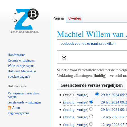
Pagina
Overleg
Machiel Willem van A
Logboek voor deze pagina bekijken
Naar
Naar
Hoofdpagina
Uitvouwen
navigatie
zoeken
Recente wijzigingen
springen
springen
Willekeurige pagina
Selectie voor verschillen: selecteer de te ve
Hulp met MediaWiki
Verklaring afkortingen:
(huidig)
= verschil me
Speciale pagina's
Hulpmiddelen
Verwijzingen naar deze
2
huidig
vorige
29 feb 2024 09:
pagina
G
9
huidig
vorige
29 feb 2024 09:
Gerelateerde wijzigingen
e
f
Atom
huidig
vorige
29 feb 2024 09:
e
e
Paginagegevens
G
1
huidig
vorige
12 sep 2023 07:
n
b
e
G
2
b
2
huidig
vorige
12 sep 2023 07:
e