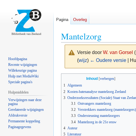
Pagina
Overleg
Mantelzorg
Versie door
W. van Gorsel
(
Hoofdpagina
(
wijz
)
← Oudere versie
| Hu
Recente wijzigingen
Willekeurige pagina
Naar
Naar
Hulp met MediaWiki
Inhoud
Speciale pagina's
navigatie
zoeken
1
Algemeen
springen
springen
2
Kosten-batenanalyse mantelzorg Zeeland
Hulpmiddelen
3
Onderzoeksresultaten (Sociale) Staat van Zeela
Verwijzingen naar deze
3.1
Ontvangers mantelzorg
pagina
Gerelateerde wijzigingen
3.2
Verstrekkers mantelzorg (mantelzorgers)
Afdrukversie
3.3
Ondersteuning mantelzorgers
Permanente koppeling
3.4
Mantelzorg in de 21e eeuw
Paginagegevens
4
Auteur
5
Literatuur