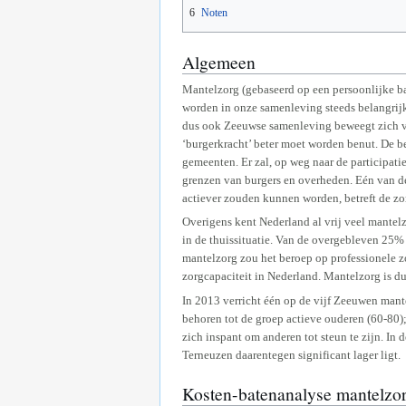
6
Noten
Algemeen
Mantelzorg (gebaseerd op een persoonlijke ba
worden in onze samenleving steeds belangrijk
dus ook Zeeuwse samenleving beweegt zich van
‘burgerkracht’ beter moet worden benut. De b
gemeenten. Er zal, op weg naar de participa
grenzen van burgers en overheden. Eén van 
actiever zouden kunnen worden, betreft de z
Overigens kent Nederland al vrij veel mantel
in de thuissituatie. Van de overgebleven 25%
mantelzorg zou het beroep op professionele zo
zorgcapaciteit in Nederland. Mantelzorg is du
In 2013 verricht één op de vijf Zeeuwen mant
behoren tot de groep actieve ouderen (60-80); 
zich inspant om anderen tot steun te zijn. In 
Terneuzen daarentegen significant lager ligt.
Kosten-batenanalyse mantelzo