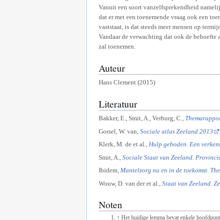
Vanuit een soort vanzelfsprekendheid namelij
dat er met een toenemende vraag ook een to
vaststaat, is dat steeds meer mensen op term
Vandaar de verwachting dat ook de behoefte 
zal toenemen.
Auteur
Hans Clement (2015)
Literatuur
Bakker, E., Smit, A., Verburg, C.,
Themarapport
Gorsel, W. van,
Sociale atlas Zeeland 2013
Klerk, M. de et al.,
Hulp geboden. Een verkenn
Smit, A.,
Sociale Staat van Zeeland. Provinc
Ibidem,
Mantelzorg nu en in de toekomst. Th
Wouw, D. van der et al.,
Staat van Zeeland. Ze
Noten
↑
Het huidige lemma bevat enkele hoofdpunt