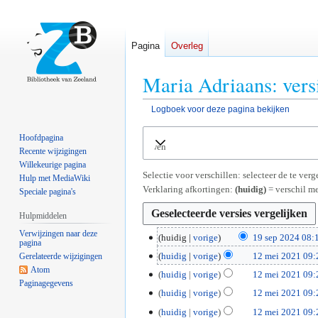
Pagina
Overleg
Maria Adriaans: vers
Logboek voor deze pagina bekijken
Naar
Naar
Hoofdpagina
Uitvouwen
navigatie
zoeken
Recente wijzigingen
springen
springen
Willekeurige pagina
Selectie voor verschillen: selecteer de te ve
Hulp met MediaWiki
Verklaring afkortingen:
(huidig)
= verschil me
Speciale pagina's
Hulpmiddelen
Verwijzingen naar deze
1
huidig
vorige
19 sep 2024 08:
pagina
G
9
1
huidig
vorige
12 mei 2021 09:
Gerelateerde wijzigingen
e
s
G
Atom
2
huidig
vorige
12 mei 2021 09:
e
e
Paginagegevens
e
m
G
huidig
vorige
12 mei 2021 09:
n
p
e
e
e
G
b
2
huidig
vorige
12 mei 2021 09:
n
i
e