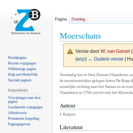
Pagina
Overleg
Moerschans
Versie door
W. van Gorsel
(
Hoofdpagina
(
wijz
)
← Oudere versie
| Hu
Recente wijzigingen
Willekeurige pagina
Naar
Naar
Voormalig fort in Oost Zeeuws-Vlaanderen; aa
Hulp met MediaWiki
Speciale pagina's
de noordoostelijker gelegen forten De Raap (
navigatie
zoeken
westelijke richting naar fort Nassau en in oo
springen
springen
Hulpmiddelen
Vlaanderen in 1794 verviel ook fort Moerscha
Verwijzingen naar deze
pagina
Auteur
Gerelateerde wijzigingen
Afdrukversie
J. Kuipers
Permanente koppeling
Paginagegevens
Literatuur