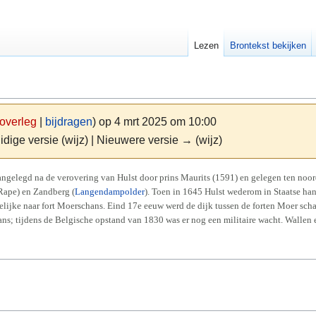
Lezen
Brontekst bekijken
overleg
|
bijdragen
)
op 4 mrt 2025 om 10:00
idige versie (wijz) | Nieuwere versie → (wijz)
ngelegd na de verovering van Hulst door prins Maurits (1591) en gelegen ten noord
Rape) en Zandberg (
Langendampolder
). Toen in 1645 Hulst wederom in Staatse ha
stelijke naar fort Moerschans. Eind 17e eeuw werd de dijk tussen de forten Moer sc
ns; tijdens de Belgische opstand van 1830 was er nog een militaire wacht. Wallen e