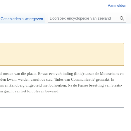
Aanmelden
Z
o
Geschiedenis weergeven
e
k
e
n
-oosten van die plaats. Er was een verbinding (linie) tussen de Moerschans en
nden kwam, werden vanuit de stad `linies van Communicatie' gemaakt, in
hans en Zandberg uitgebreid met bolwerken. Na de Franse bezetting van Staats-
n gracht van het fort bleven bewaard.