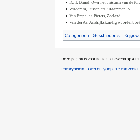
K.J.J. Brand. Over het ontstaan van de fo
Wilderom, Tussen afsluitdammen IV.
Van Empel en Pieters, Zeeland.
Van der Aa, Aardrijkskundig woordenboek
Categorieën
:
Geschiedenis
Krijgsw
Deze pagina is voor het laatst bewerkt op 4 m
Privacybeleid
Over encyclopedie van zeela