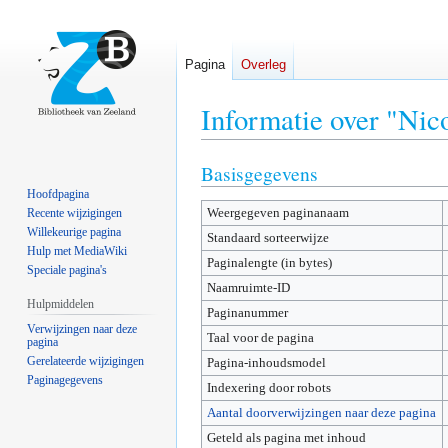
Pagina
Overleg
Informatie over "Nico
Basisgegevens
Naar
Naar
navigatie
zoeken
Hoofdpagina
Weergegeven paginanaam
springen
springen
Recente wijzigingen
Willekeurige pagina
Standaard sorteerwijze
Hulp met MediaWiki
Paginalengte (in bytes)
Speciale pagina's
Naamruimte-ID
Hulpmiddelen
Paginanummer
Verwijzingen naar deze
Taal voor de pagina
pagina
Gerelateerde wijzigingen
Pagina-inhoudsmodel
Paginagegevens
Indexering door robots
Aantal doorverwijzingen naar deze pagina
Geteld als pagina met inhoud