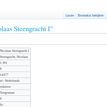
Lezen
Brontekst bekijken
laas Steengracht I"
Nicolaas Steengracht I
Steengracht, Nicolaas
1.391
0
14377
nl - Nederlands
wikitext
Toegestaan
0
Ja