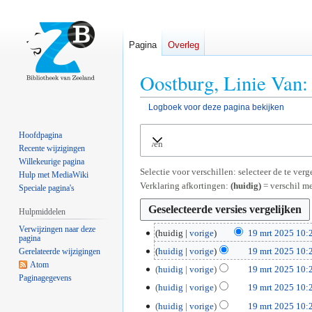
Pagina
Overleg
Oostburg, Linie Van:
Logboek voor deze pagina bekijken
Naar
Naar
Hoofdpagina
Uitvouwen
navigatie
zoeken
Recente wijzigingen
springen
springen
Willekeurige pagina
Selectie voor verschillen: selecteer de te ve
Hulp met MediaWiki
Verklaring afkortingen:
(huidig)
= verschil me
Speciale pagina's
Hulpmiddelen
Verwijzingen naar deze
1
huidig
vorige
19 mrt 2025 10:
pagina
G
9
huidig
vorige
19 mrt 2025 10:
Gerelateerde wijzigingen
e
m
G
Atom
huidig
vorige
19 mrt 2025 10:
e
r
Paginagegevens
e
G
huidig
vorige
19 mrt 2025 10:
n
t
e
e
G
b
2
huidig
vorige
19 mrt 2025 10:
n
e