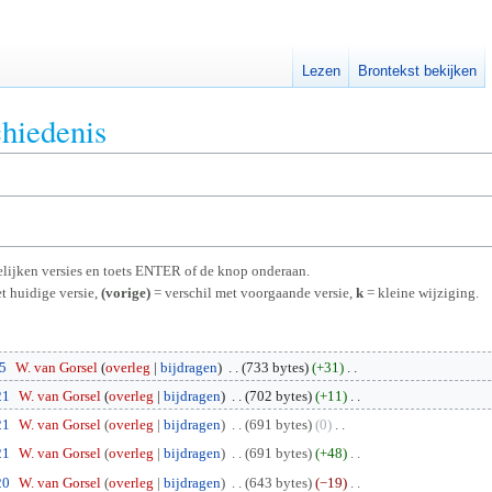
Lezen
Brontekst bekijken
chiedenis
rgelijken versies en toets ENTER of de knop onderaan.
t huidige versie,
(vorige)
= verschil met voorgaande versie,
k
= kleine wijziging.
25
W. van Gorsel
overleg
bijdragen
733 bytes
+31
21
W. van Gorsel
overleg
bijdragen
702 bytes
+11
21
W. van Gorsel
overleg
bijdragen
691 bytes
0
21
W. van Gorsel
overleg
bijdragen
691 bytes
+48
20
W. van Gorsel
overleg
bijdragen
643 bytes
−19