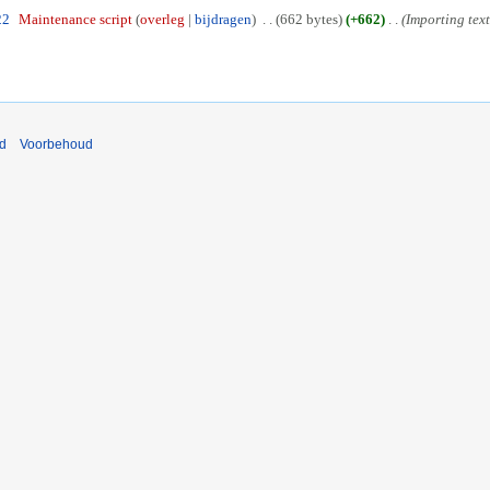
22
Maintenance script
overleg
bijdragen
662 bytes
+662
Importing text 
nd
Voorbehoud