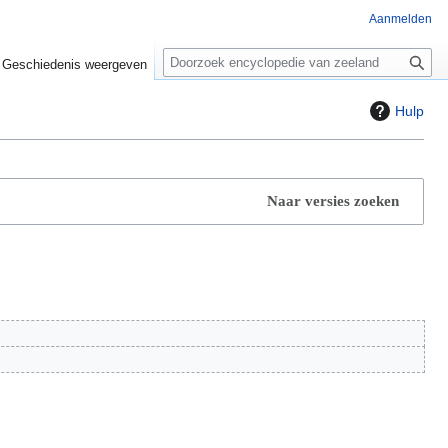
Aanmelden
Z
o
Geschiedenis weergeven
e
k
Hulp
e
n
Naar versies zoeken