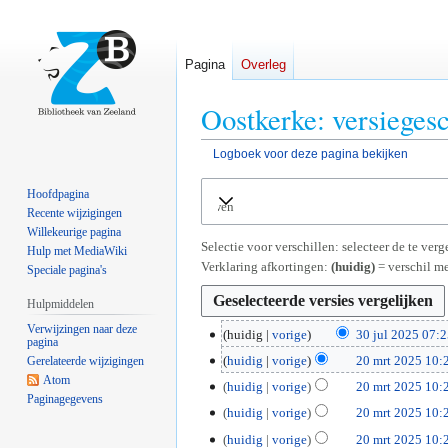
Pagina
Overleg
Oostkerke: versieges
Logboek voor deze pagina bekijken
Naar
Naar
Hoofdpagina
Uitvouwen
navigatie
zoeken
Recente wijzigingen
springen
springen
Willekeurige pagina
Selectie voor verschillen: selecteer de te ve
Hulp met MediaWiki
Verklaring afkortingen:
(huidig)
= verschil me
Speciale pagina's
Hulpmiddelen
Verwijzingen naar deze
3
huidig
vorige
30 jul 2025 07:
pagina
G
0
2
huidig
vorige
20 mrt 2025 10:
Gerelateerde wijzigingen
e
j
G
Atom
0
huidig
vorige
20 mrt 2025 10:
e
u
Paginagegevens
e
m
G
huidig
vorige
20 mrt 2025 10:
n
l
e
r
e
G
b
2
huidig
vorige
20 mrt 2025 10:
n
t
e