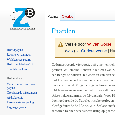
Pagina
Overleg
Paarden
Versie door
W. van Gorsel
(
Hoofdpagina
(
wijz
)
← Oudere versie
| Hu
Recente wijzigingen
Willekeurige pagina
Naar
Naar
Gedomesticeerde viervoetige rij-, last- en tre
Hulp met MediaWiki
Speciale pagina's
gestaan. Willem van Beieren, o.a. Graaf van 
navigatie
zoeken
een hengst te houden, 'ter waerden van tien sc
springen
springen
Hulpmiddelen
middeleeuwen en later waren de Zeeuwse paar
Verwijzingen naar deze
plaatsen bekend. Volgens Engelse bronnen gaa
pagina
middeleeuwen en zou met behulp van dit ras 
Gerelateerde wijzigingen
Britse trekpaardenras: de Clydesdale. Vóór 18
Afdrukversie
doch gedurende de Napoleontische oorlogen gi
Permanente koppeling
bleef gedurende de 19e eeuw in Zeeland merk
Paginagegevens
aantallen hebben steeds betrekking op paard