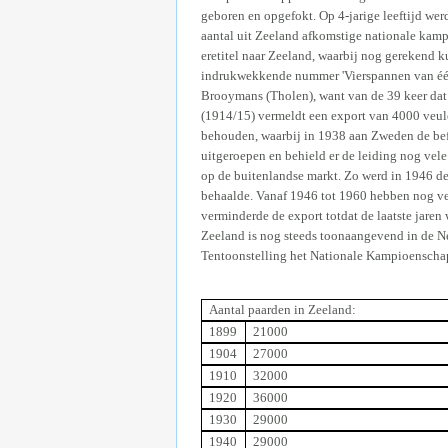
geboren en opgefokt. Op 4-jarige leeftijd we
aantal uit Zeeland afkomstige nationale kamp
eretitel naar Zeeland, waarbij nog gerekend 
indrukwekkende nummer 'Vierspannen van één e
Brooymans (Tholen), want van de 39 keer dat 
(1914/15) vermeldt een export van 4000 veulen
behouden, waarbij in 1938 aan Zweden de bef
uitgeroepen en behield er de leiding nog vel
op de buitenlandse markt. Zo werd in 1946 d
behaalde. Vanaf 1946 tot 1960 hebben nog vel
verminderde de export totdat de laatste jaren
Zeeland is nog steeds toonaangevend in de Ned
Tentoonstelling het Nationale Kampioenschap
Aantal paarden in Zeeland:
1899
21000
1904
27000
1910
32000
1920
36000
1930
29000
1940
29000