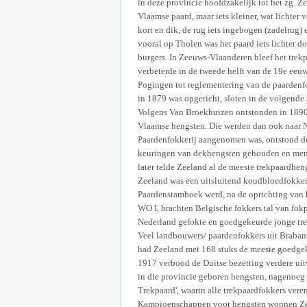
in deze provincie hoofdzakelijk tot het zg. Ze
Vlaamse paard, maar iets kleiner, wat lichter
kort en dik, de rug iets ingebogen (zadelrug)
vooral op Tholen was het paard iets lichter d
burgers. In Zeeuws-Vlaanderen bleef het trekp
verbeterde in de tweede helft van de 19e eeu
Pogingen tot reglementering van de paardenf
in 1879 was opgericht, sloten in de volgende
Volgens Van Broekhuizen ontstonden in 1890
Vlaamse hengsten. Die werden dan ook naar N
Paardenfokkerij aangenomen was, ontstond do
keuringen van dekhengsten gehouden en men k
later telde Zeeland al de meeste trekpaardhen
Zeeland was een uitsluitend koudbloedfokker
Paardenstamboek werd, na de oprichting van h
WO I, brachten Belgische fokkers tal van fo
Nederland gefokte en goedgekeurde jonge trek
Veel landbouwers/ paardenfokkers uit Braban
had Zeeland met 168 stuks de meeste goedgeke
1917 verbood de Duitse bezetting verdere uit
in die provincie geboren hengsten, nagenoeg 
Trekpaard', waarin alle trekpaardfokkers ver
Kampioenschappen voor hengsten wonnen Zeeu