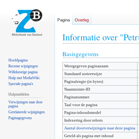
Pagina
Overleg
Informatie over "Petr
Basisgegevens
Naar
Naar
navigatie
zoeken
Hoofdpagina
Weergegeven paginanaam
springen
springen
Recente wijzigingen
Willekeurige pagina
Standaard sorteerwijze
Hulp met MediaWiki
Paginalengte (in bytes)
Speciale pagina's
Naamruimte-ID
Hulpmiddelen
Paginanummer
Verwijzingen naar deze
Taal voor de pagina
pagina
Gerelateerde wijzigingen
Pagina-inhoudsmodel
Paginagegevens
Indexering door robots
Aantal doorverwijzingen naar deze pagina
Geteld als pagina met inhoud