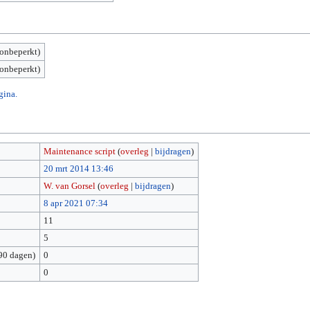
(onbeperkt)
(onbeperkt)
gina.
Maintenance script
(
overleg
|
bijdragen
)
20 mrt 2014 13:46
W. van Gorsel
(
overleg
|
bijdragen
)
8 apr 2021 07:34
11
5
90 dagen)
0
0