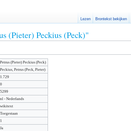
Lezen
Brontekst bekijken
us (Pieter) Peckius (Peck)"
Petrus (Pieter) Peckius (Peck)
Peckius, Petrus (Peck, Pieter)
1.729
0
5299
nl - Nederlands
wikitext
Toegestaan
1
Ja