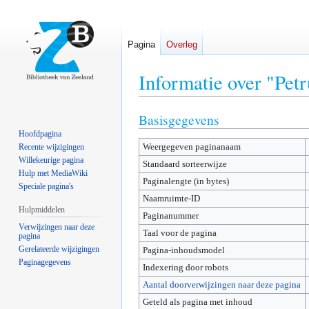
Pagina
Overleg
Informatie over "Pet
Basisgegevens
Naar
Naar
navigatie
zoeken
Hoofdpagina
Weergegeven paginanaam
springen
springen
Recente wijzigingen
Willekeurige pagina
Standaard sorteerwijze
Hulp met MediaWiki
Paginalengte (in bytes)
Speciale pagina's
Naamruimte-ID
Hulpmiddelen
Paginanummer
Verwijzingen naar deze
Taal voor de pagina
pagina
Gerelateerde wijzigingen
Pagina-inhoudsmodel
Paginagegevens
Indexering door robots
Aantal doorverwijzingen naar deze pagina
Geteld als pagina met inhoud