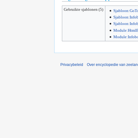
Gebruikte sjablonen (5)
Sjabloon:GoTo
Sjabloon:Info
Sjabloon:Info
Module:HtmlB
Module:Infob
Privacybeleid
Over encyclopedie van zeela