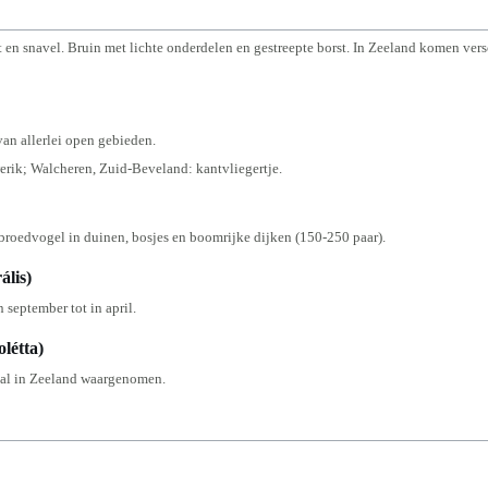
t en snavel. Bruin met lichte onderdelen en gestreepte borst. In Zeeland komen ver
van allerlei open gebieden.
rik; Walcheren, Zuid-Beveland: kantvliegertje.
 broedvogel in duinen, bosjes en boomrijke dijken (150-250 paar).
ális)
n september tot in april.
létta)
ntal in Zeeland waargenomen.