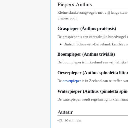
Piepers Anthus
Kleine slanke zangvogels met vrij lange staar
piepers voor.
Graspieper (Ánthus praténsis)
De graspieper is een zeer talrijke broedvogel 
Dialect: Schouwen-Duiveland: kantleeuwe
Boompieper (Anthus triviális)
De boompieper is in Zeeland een vrij talrijke
Oeverpieper (Anthus spinolétta littor
De
oeverpieper
is in Zeeland aan te treffen va
Waterpieper (Anthus spinolétta spino
De waterpieper wordt regelmatig in klein aa
Auteur
-P.L. Meininger