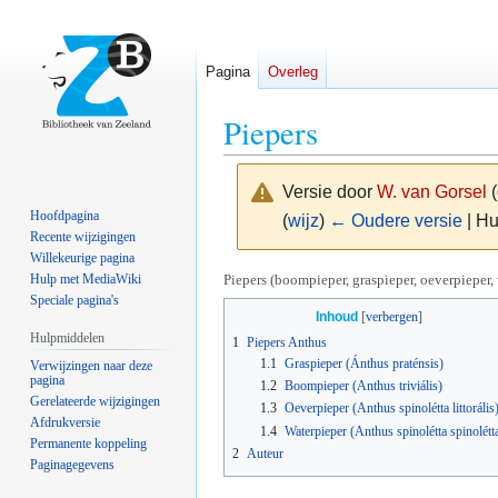
Pagina
Overleg
Piepers
Versie door
W. van Gorsel
(
Hoofdpagina
(
wijz
)
← Oudere versie
| Hu
Recente wijzigingen
Willekeurige pagina
Naar
Naar
Piepers (boompieper, graspieper, oeverpieper, 
Hulp met MediaWiki
Speciale pagina's
navigatie
zoeken
Inhoud
springen
springen
Hulpmiddelen
1
Piepers Anthus
1.1
Graspieper (Ánthus praténsis)
Verwijzingen naar deze
pagina
1.2
Boompieper (Anthus triviális)
Gerelateerde wijzigingen
1.3
Oeverpieper (Anthus spinolétta littorális
Afdrukversie
1.4
Waterpieper (Anthus spinolétta spinolétt
Permanente koppeling
2
Auteur
Paginagegevens