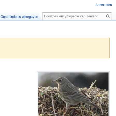
Aanmelden
Z
o
Geschiedenis weergeven
e
k
e
n