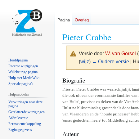
Pagina
Overleg
Pieter Crabbe
Versie door
W. van Gorsel
(
Hoofdpagina
(
wijz
)
← Oudere versie
| Hu
Recente wijzigingen
Willekeurige pagina
Naar
Naar
Hulp met MediaWiki
Biografie
Speciale pagina's
navigatie
zoeken
Priester. Pieter Crabbe was waarschijnlijk fam
springen
springen
Hulpmiddelen
die ook uit een der voornaamste families van
van Hulst', provisor en deken van de Vier Am
Verwijzingen naar deze
pagina
Hulst na blikseminslag grotendeels door bran
Gerelateerde wijzigingen
van Vlaanderen en de “houde princesse” hebb
Afdrukversie
'onser geduchten heere' tot Middelburg achter
Permanente koppeling
Paginagegevens
Auteur