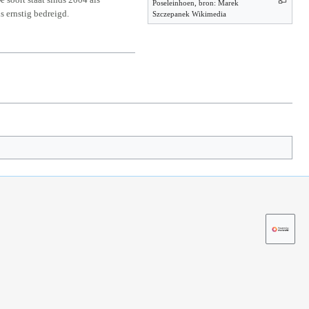
Poseleinhoen, bron: Marek
s ernstig bedreigd.
Szczepanek Wikimedia