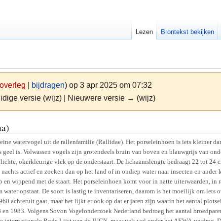
Lezen
Brontekst bekijken
overleg
|
bijdragen
)
op 3 apr 2025 om 07:32
idige versie (wijz) | Nieuwere versie → (wijz)
na)
ine watervogel uit de rallenfamilie (Rallidae). Het porseleinhoen is iets kleiner dan
s geel is. Volwassen vogels zijn grotendeels bruin van boven en blauwgrijs van onde
lichte, okerkleurige vlek op de onderstaart. De lichaamslengte bedraagt 22 tot 24 
 nachts actief en zoeken dan op het land of in ondiep water naar insecten en ander 
p en wippend met de staart. Het porseleinhoen komt voor in natte uiterwaarden, in 
ater opstaat. De soort is lastig te inventariseren, daarom is het moeilijk om iets o
60 achteruit gaat, maar het lijkt er ook op dat er jaren zijn waarin het aantal plotsel
78 en 1983. Volgens Sovon Vogelonderzoek Nederland bedroeg het aantal broedparen
de internationale Rode Lijst van de IUCN, maar valt wel onder het AEWA-verdrag. De