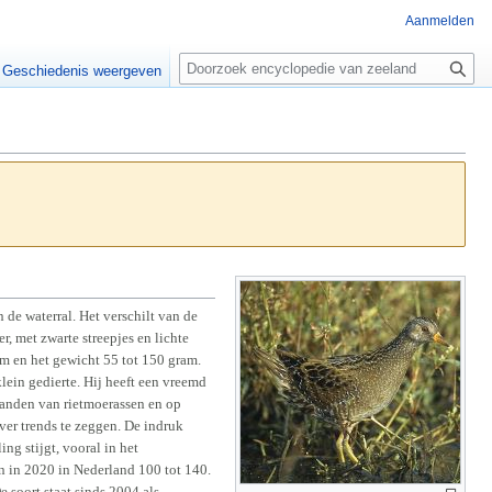
Aanmelden
Z
o
Geschiedenis weergeven
e
k
e
n
 de waterral. Het verschilt van de
r, met zwarte streepjes en lichte
cm en het gewicht 55 tot 150 gram.
klein gedierte. Hij heeft een vreemd
randen van rietmoerassen en op
ver trends te zeggen. De indruk
ing stijgt, vooral in het
 in 2020 in Nederland 100 tot 140.
 soort staat sinds 2004 als