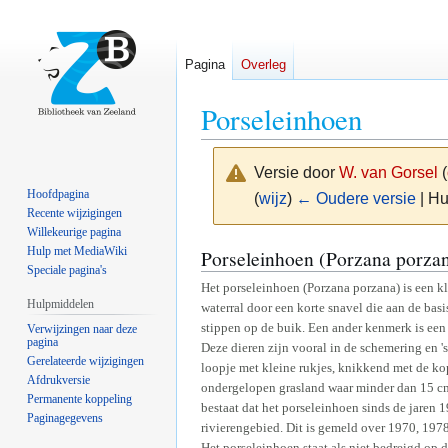
Pagina
Overleg
Porseleinhoen
Versie door
W. van Gorsel
(
Hoofdpagina
(
wijz
)
← Oudere versie
| Hu
Recente wijzigingen
Willekeurige pagina
Naar
Naar
Hulp met MediaWiki
Porseleinhoen (Porzana porza
Speciale pagina's
navigatie
zoeken
Het porseleinhoen (Porzana porzana) is een kle
springen
springen
Hulpmiddelen
waterral door een korte snavel die aan de basi
stippen op de buik. Een ander kenmerk is een 
Verwijzingen naar deze
pagina
Deze dieren zijn vooral in de schemering en 's
Gerelateerde wijzigingen
loopje met kleine rukjes, knikkend met de ko
Afdrukversie
ondergelopen grasland waar minder dan 15 cm w
Permanente koppeling
bestaat dat het porseleinhoen sinds de jaren 19
Paginagegevens
rivierengebied. Dit is gemeld over 1970, 19
Het porseleinhoen staat als niet bedreigd op 