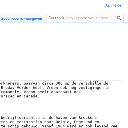
Aanmelden
Z
o
Geschiedenis weergeven
e
k
e
n