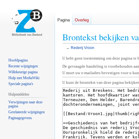
Pagina
Overleg
Brontekst bekijken v
←
Rederij Vroon
Naar
Naar
U hebt geen toestemming om deze pagina te 
Hoofdpagina
navigatie
zoeken
Recente wijzigingen
De gevraagde handeling is voorbehouden aan
springen
springen
Willekeurige pagina
U moet uw e-mailadres bevestigen voor u kunt
Hulp met MediaWiki
U kunt de brontekst van deze pagina bekijken
Speciale pagina's
Hulpmiddelen
Verwijzingen naar deze
pagina
Gerelateerde wijzigingen
Paginagegevens