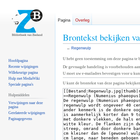
Pagina
Overleg
Brontekst bekijken v
←
Regenwulp
Naar
Naar
U hebt geen toestemming om deze pagina te 
Hoofdpagina
navigatie
zoeken
Recente wijzigingen
De gevraagde handeling is voorbehouden aan
springen
springen
Willekeurige pagina
U moet uw e-mailadres bevestigen voor u kunt
Hulp met MediaWiki
U kunt de brontekst van deze pagina bekijken
Speciale pagina's
Hulpmiddelen
Verwijzingen naar deze
pagina
Gerelateerde wijzigingen
Paginagegevens