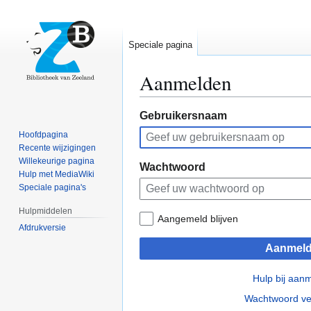
Speciale pagina
Aanmelden
Naar
Naar
Gebruikersnaam
navigatie
zoeken
Hoofdpagina
springen
springen
Recente wijzigingen
Willekeurige pagina
Wachtwoord
Hulp met MediaWiki
Speciale pagina's
Hulpmiddelen
Aangemeld blijven
Afdrukversie
Aanmel
Hulp bij aan
Wachtwoord ve