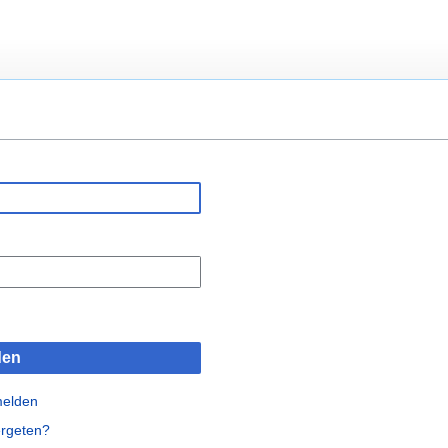
den
melden
rgeten?