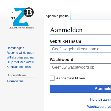
Speciale pagina
Aanmelden
Naar
Naar
Gebruikersnaam
navigatie
zoeken
Hoofdpagina
springen
springen
Recente wijzigingen
Willekeurige pagina
Wachtwoord
Hulp met MediaWiki
Speciale pagina's
Hulpmiddelen
Aangemeld blijven
Afdrukversie
Aanmel
Hulp bij aan
Wachtwoord ve