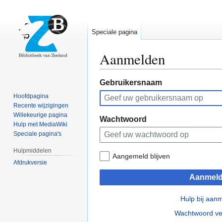
Speciale pagina
Aanmelden
Naar
Naar
Gebruikersnaam
navigatie
zoeken
Hoofdpagina
springen
springen
Recente wijzigingen
Willekeurige pagina
Wachtwoord
Hulp met MediaWiki
Speciale pagina's
Hulpmiddelen
Aangemeld blijven
Afdrukversie
Aanmel
Hulp bij aan
Wachtwoord ve