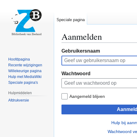
Speciale pagina
Aanmelden
Naar
Naar
Gebruikersnaam
navigatie
zoeken
Hoofdpagina
springen
springen
Recente wijzigingen
Willekeurige pagina
Wachtwoord
Hulp met MediaWiki
Speciale pagina's
Hulpmiddelen
Aangemeld blijven
Afdrukversie
Aanmel
Hulp bij aan
Wachtwoord ve