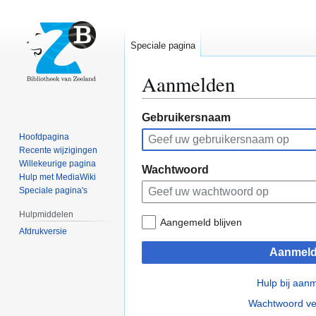
Speciale pagina
Aanmelden
Naar
Naar
Gebruikersnaam
navigatie
zoeken
Hoofdpagina
springen
springen
Recente wijzigingen
Willekeurige pagina
Wachtwoord
Hulp met MediaWiki
Speciale pagina's
Hulpmiddelen
Aangemeld blijven
Afdrukversie
Aanmel
Hulp bij aan
Wachtwoord ve