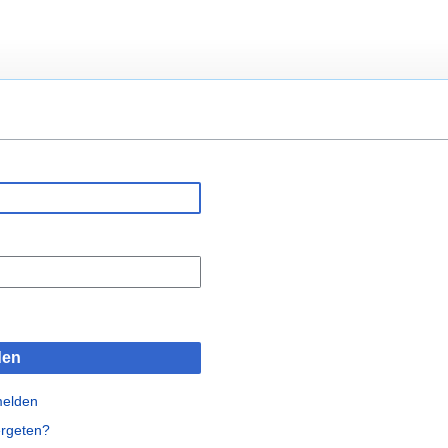
den
melden
rgeten?