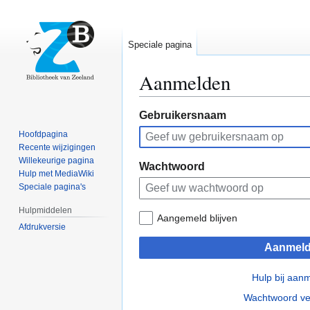
Speciale pagina
Aanmelden
Naar
Naar
Gebruikersnaam
navigatie
zoeken
Hoofdpagina
springen
springen
Recente wijzigingen
Willekeurige pagina
Wachtwoord
Hulp met MediaWiki
Speciale pagina's
Hulpmiddelen
Aangemeld blijven
Afdrukversie
Aanmel
Hulp bij aan
Wachtwoord ve