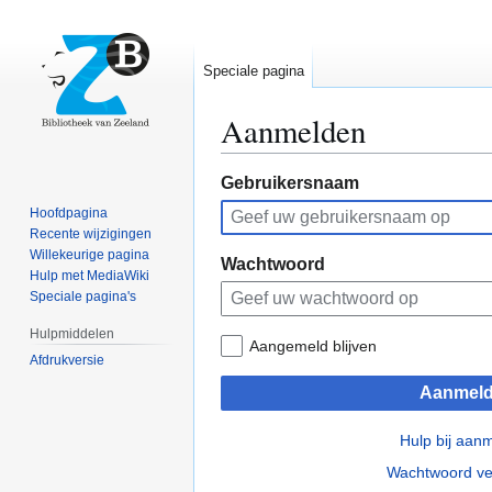
Speciale pagina
Aanmelden
Naar
Naar
Gebruikersnaam
navigatie
zoeken
Hoofdpagina
springen
springen
Recente wijzigingen
Willekeurige pagina
Wachtwoord
Hulp met MediaWiki
Speciale pagina's
Hulpmiddelen
Aangemeld blijven
Afdrukversie
Aanmel
Hulp bij aan
Wachtwoord ve