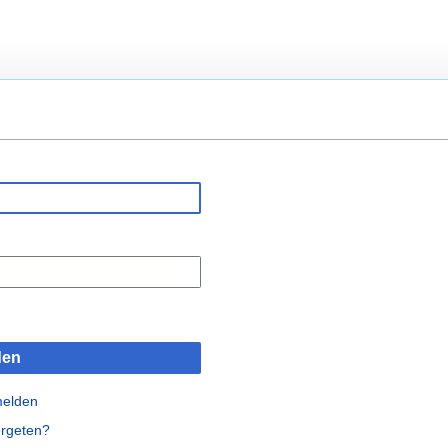
den
melden
rgeten?