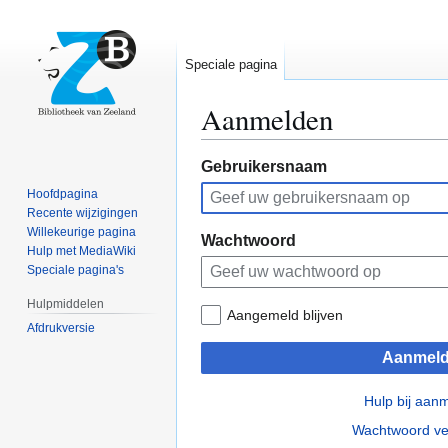
Speciale pagina
Aanmelden
Naar
Naar
Gebruikersnaam
navigatie
zoeken
Hoofdpagina
springen
springen
Recente wijzigingen
Willekeurige pagina
Wachtwoord
Hulp met MediaWiki
Speciale pagina's
Hulpmiddelen
Aangemeld blijven
Afdrukversie
Aanmel
Hulp bij aan
Wachtwoord ve