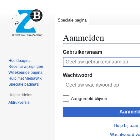
Speciale pagina
Aanmelden
Naar
Naar
Gebruikersnaam
navigatie
zoeken
Hoofdpagina
springen
springen
Recente wijzigingen
Willekeurige pagina
Wachtwoord
Hulp met MediaWiki
Speciale pagina's
Hulpmiddelen
Aangemeld blijven
Afdrukversie
Aanmel
Hulp bij aan
Wachtwoord ve