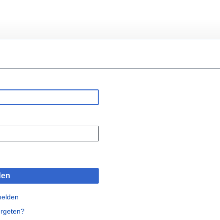
den
melden
rgeten?