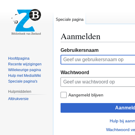
Speciale pagina
Aanmelden
Naar
Naar
Gebruikersnaam
navigatie
zoeken
Hoofdpagina
springen
springen
Recente wijzigingen
Willekeurige pagina
Wachtwoord
Hulp met MediaWiki
Speciale pagina's
Hulpmiddelen
Aangemeld blijven
Afdrukversie
Aanmel
Hulp bij aan
Wachtwoord ve