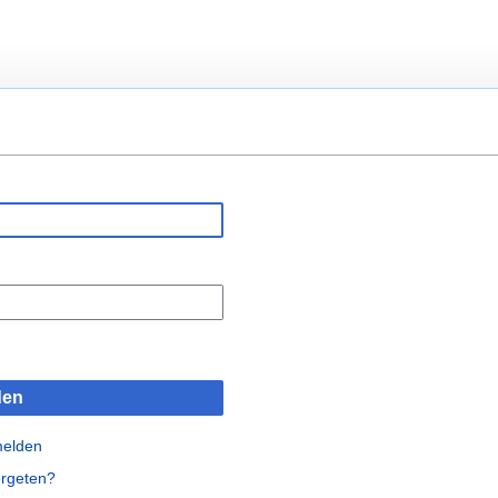
den
melden
rgeten?