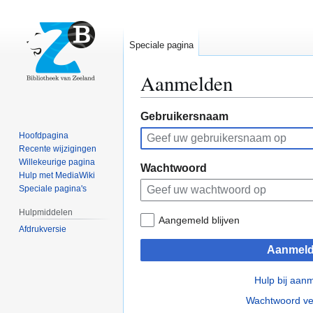
Speciale pagina
Aanmelden
Naar
Naar
Gebruikersnaam
navigatie
zoeken
Hoofdpagina
springen
springen
Recente wijzigingen
Willekeurige pagina
Wachtwoord
Hulp met MediaWiki
Speciale pagina's
Hulpmiddelen
Aangemeld blijven
Afdrukversie
Aanmel
Hulp bij aan
Wachtwoord ve