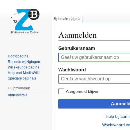
Speciale pagina
Aanmelden
Naar
Naar
Gebruikersnaam
navigatie
zoeken
Hoofdpagina
springen
springen
Recente wijzigingen
Willekeurige pagina
Wachtwoord
Hulp met MediaWiki
Speciale pagina's
Hulpmiddelen
Aangemeld blijven
Afdrukversie
Aanmel
Hulp bij aan
Wachtwoord ve