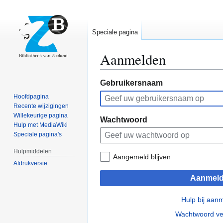
Speciale pagina
Aanmelden
Naar
Naar
Gebruikersnaam
navigatie
zoeken
Hoofdpagina
springen
springen
Recente wijzigingen
Willekeurige pagina
Wachtwoord
Hulp met MediaWiki
Speciale pagina's
Hulpmiddelen
Aangemeld blijven
Afdrukversie
Aanmel
Hulp bij aan
Wachtwoord ve