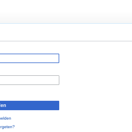
den
melden
rgeten?