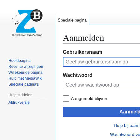
Speciale pagina
Aanmelden
Naar
Naar
Gebruikersnaam
navigatie
zoeken
Hoofdpagina
springen
springen
Recente wijzigingen
Willekeurige pagina
Wachtwoord
Hulp met MediaWiki
Speciale pagina's
Hulpmiddelen
Aangemeld blijven
Afdrukversie
Aanmel
Hulp bij aan
Wachtwoord ve