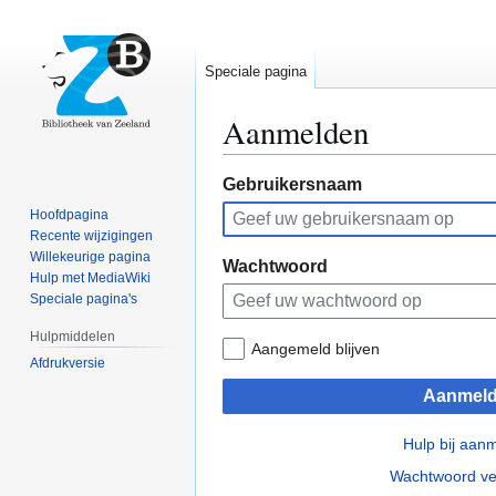
Speciale pagina
Aanmelden
Naar
Naar
Gebruikersnaam
navigatie
zoeken
Hoofdpagina
springen
springen
Recente wijzigingen
Willekeurige pagina
Wachtwoord
Hulp met MediaWiki
Speciale pagina's
Hulpmiddelen
Aangemeld blijven
Afdrukversie
Aanmel
Hulp bij aan
Wachtwoord ve