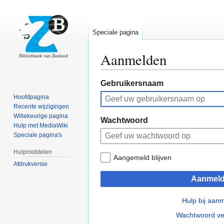
Speciale pagina
Aanmelden
Naar
Naar
Gebruikersnaam
navigatie
zoeken
Hoofdpagina
springen
springen
Recente wijzigingen
Willekeurige pagina
Wachtwoord
Hulp met MediaWiki
Speciale pagina's
Hulpmiddelen
Aangemeld blijven
Afdrukversie
Aanmel
Hulp bij aan
Wachtwoord ve