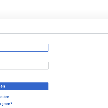
den
melden
rgeten?