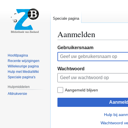
Speciale pagina
Aanmelden
Naar
Naar
Gebruikersnaam
navigatie
zoeken
Hoofdpagina
springen
springen
Recente wijzigingen
Willekeurige pagina
Wachtwoord
Hulp met MediaWiki
Speciale pagina's
Hulpmiddelen
Aangemeld blijven
Afdrukversie
Aanmel
Hulp bij aan
Wachtwoord ve