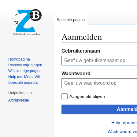
Speciale pagina
Aanmelden
Naar
Naar
Gebruikersnaam
navigatie
zoeken
Hoofdpagina
springen
springen
Recente wijzigingen
Willekeurige pagina
Wachtwoord
Hulp met MediaWiki
Speciale pagina's
Hulpmiddelen
Aangemeld blijven
Afdrukversie
Aanmel
Hulp bij aan
Wachtwoord ve