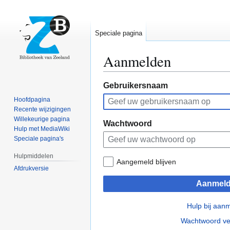
Speciale pagina
Aanmelden
Naar
Naar
Gebruikersnaam
navigatie
zoeken
Hoofdpagina
springen
springen
Recente wijzigingen
Willekeurige pagina
Wachtwoord
Hulp met MediaWiki
Speciale pagina's
Hulpmiddelen
Aangemeld blijven
Afdrukversie
Aanmel
Hulp bij aan
Wachtwoord ve